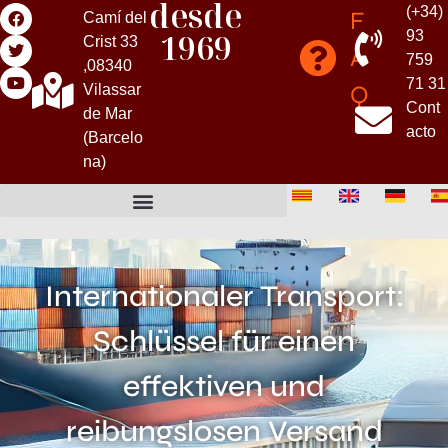
desde
(+34)
F
Camí del
1969
93
Crist 33
A
759
,08340
71 31
Q
Vilassar
Cont
de Mar
acto
(Barcelo
na)
Internationaler Transport:
Schlüssel für einen
effektiven und
reibungslosen Versand