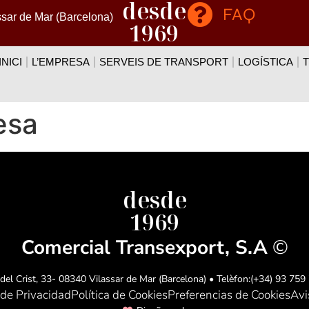
desde
FAQ
ssar de Mar (Barcelona)
1969
INICI
L’EMPRESA
SERVEIS DE TRANSPORT
LOGÍSTICA
esa
desde
1969
Comercial Transexport, S.A
©
del Crist, 33- 08340 Vilassar de Mar (Barcelona) • Telèfon:(+34) 93 759
 de Privacidad
Política de Cookies
Preferencias de Cookies
Avi