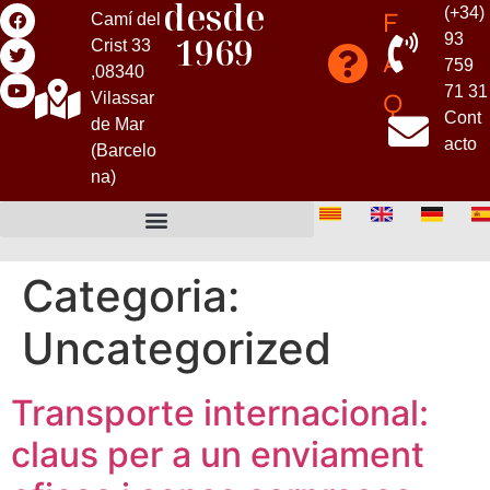
desde
(+34)
F
Camí del
1969
93
Crist 33
A
759
,08340
71 31
Q
Vilassar
Cont
de Mar
acto
(Barcelo
na)
Categoria:
Uncategorized
Transporte internacional:
claus per a un enviament