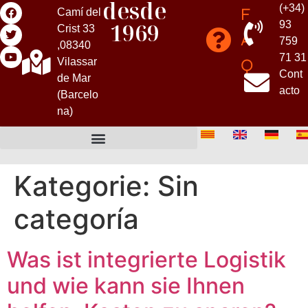
desde
(+34)
F
Camí del
1969
93
Crist 33
A
759
,08340
71 31
Q
Vilassar
Cont
de Mar
acto
(Barcelo
na)
Kategorie:
Sin
categoría
Was ist integrierte Logistik
und wie kann sie Ihnen